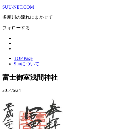
SUU-NET.COM
多摩川の流れにまかせて
フォローする
TOP Page
Suuについて
富士御室浅間神社
2014/6/24