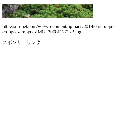
http://suu-net.com/wp/wp-content/uploads/2014/05/cropped-
cropped-cropped-IMG_20081127122.jpg
スポンサーリンク